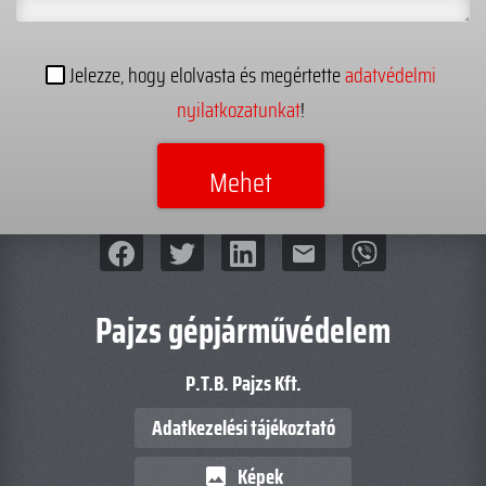
Jelezze, hogy elolvasta és megértette
adatvédelmi
nyilatkozatunkat
!
mail
Pajzs gépjárművédelem
P.T.B. Pajzs Kft.
Adatkezelési tájékoztató
Képek
image