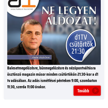
Balesetmegelőzésre, bűnmegelőzésre és nézőpontváltásra
ösztönző magazin műsor minden csütörtökön 21:30-kor a d1
tv adásában. Az adás ismétlései pénteken 9:00, szombaton
11:30, szerda 11:00 órakor.
Tovább