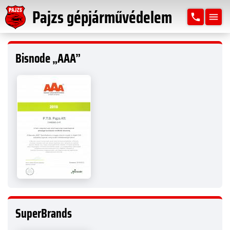
Pajzs gépjárművédelem
phone
menu
Bisnode „AAA”
SuperBrands