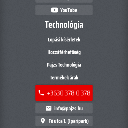
YouTube
Technológia
Lopási kísérletek
Hozzáférhetőség
Pajzs Technológia
Termékek árak
+3630 378 0 378
phone
info@pajzs.hu
mail
Fő utca 1. (Iparipark)
place