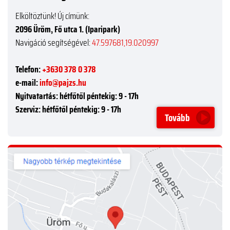
Elköltöztünk! Új címünk:
2096 Üröm, Fő utca 1. (Iparipark)
Navigáció segítségével:
47.597681,19.020997
Telefon:
+3630 378 0 378
e-mail:
info@pajzs.hu
Nyitvatartás:
hétfőtől péntekig: 9 - 17h
Szerviz:
hétfőtől péntekig: 9 - 17h
Tovább