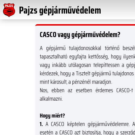
Pajzs gépjárművédelem
CASCO vagy gépjárművédelem?
A gépjármű tulajdonosokkal történő besz
tapasztalható egyfajta kettősség, hogy ilyen
vagy inkább utólagosan telepíttessen a gépj
kérdezek, hogy a Tisztelt gépjármű tulajdonos m
mint károsult, a pénzénél maradjon.
Nos, ebben az esetben érdemes CASCO-t i
alkalmazni.
Hogy miért?
1.
A CASCO képtelen gépjárművédelemre. Ar
esetén a CASCO azt biztosítja, hogy a szerz