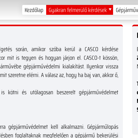
Kezdőlap
Gyakran felmerülő kérdések
Gépjárműv
élgetés során, amikor szóba kerül a CASCO kérdése
kor mit is tegyen és hogyan járjon el. CASCO-t kössön,
árművébe gépjárművédelmi kialakítást. Ilyenkor vissza
it szeretne elérni. A válasz az, hogy ha baj van, akkor ő,
s kötni és utólagosan beszerelt gépjárművédelmet
ra gépjárművédelmet kell alkalmazni. Gépjárműlopás
ődésben foglaltaknak megfelelően a gépjármű bekerülési