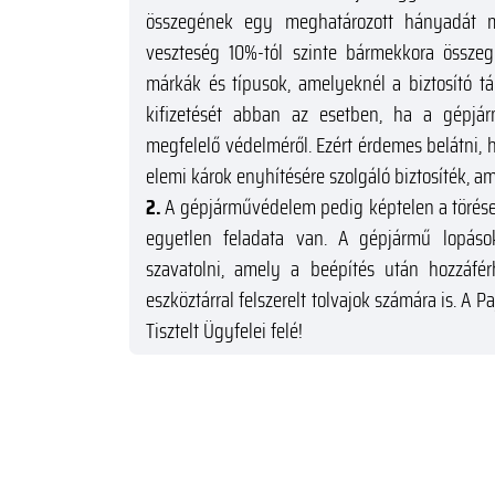
összegének egy meghatározott hányadát me
veszteség 10%-tól szinte bármekkora összeg
márkák és típusok, amelyeknél a biztosító 
kifizetését abban az esetben, ha a gépj
megfelelő védelméről. Ezért érdemes belátni,
elemi károk enyhítésére szolgáló biztosíték, 
2.
A gépjárművédelem pedig képtelen a törése
egyetlen feladata van. A gépjármű lopáso
szavatolni, amely a beépítés után hozzáférh
eszköztárral felszerelt tolvajok számára is. A
Tisztelt Ügyfelei felé!