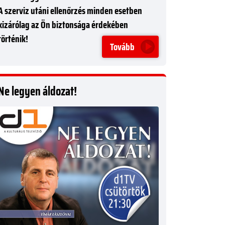
A szerviz utáni ellenőrzés minden esetben
kizárólag az Ön biztonsága érdekében
történik!
Tovább
Ne legyen áldozat!