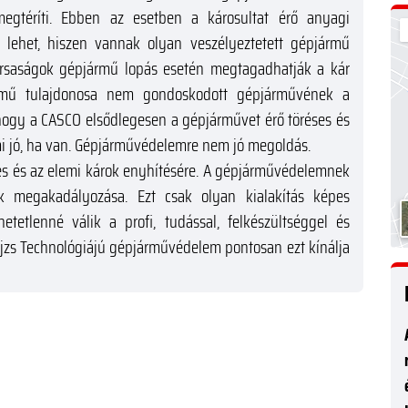
gtéríti. Ebben az esetben a károsultat érő anyagi
 lehet, hiszen vannak olyan veszélyeztetett gépjármű
társaságok gépjármű lopás esetén megtagadhatják a kár
ármű tulajdonosa nem gondoskodott gépjárművének a
 hogy a CASCO elsődlegesen a gépjárművet érő töréses és
ami jó, ha van. Gépjárművédelemre nem jó megoldás.
s és az elemi károk enyhítésére. A gépjárművédelemnek
k megakadályozása. Ezt csak olyan kialakítás képes
etetlenné válik a profi, tudással, felkészültséggel és
 Pajzs Technológiájú gépjárművédelem pontosan ezt kínálja