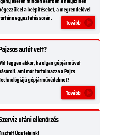
Igény esetén minden esetben a helyszínen
végezzük el a beépítéseket, a megrendelővel
történő egyeztetés során.
Tovább
Pajzsos autót vett?
Mit tegyen akkor, ha olyan gépjárművet
vásárolt, ami már tartalmazza a Pajzs
Technológiájú gépjárművédelmet?
Tovább
Szerviz utáni ellenőrzés
Tisztelt Ügyfeleink!