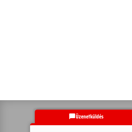
Üzenetküldés
chat_bubble