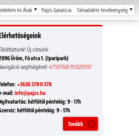
édelem és Árak
Pajzs Garancia
Társadalmi tevékenység
Elérhetőségeink
Elköltöztünk! Új címünk:
2096 Üröm, Fő utca 1. (Iparipark)
Navigáció segítségével:
47.597681,19.020997
Telefon:
+3630 378 0 378
e-mail:
info@pajzs.hu
Nyitvatartás:
hétfőtől péntekig: 9 - 17h
Szerviz:
hétfőtől péntekig: 9 - 17h
Tovább