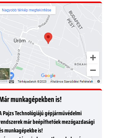
Már munkagépekben is!
A Pajzs Technológiájú gépjárművédelmi
rendszerek már beépíthetőek mezőgazdasági
és munkagépekbe is!