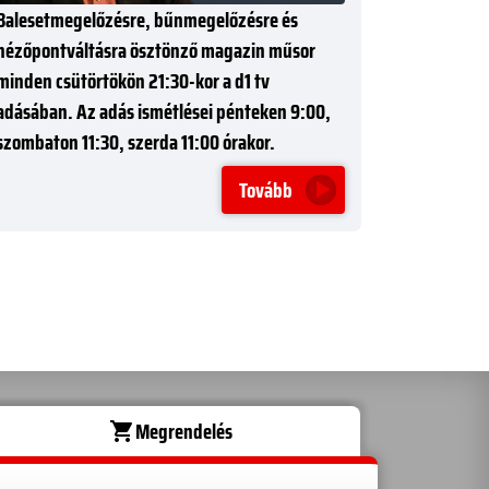
Balesetmegelőzésre, bűnmegelőzésre és
nézőpontváltásra ösztönző magazin műsor
minden csütörtökön 21:30-kor a d1 tv
adásában. Az adás ismétlései pénteken 9:00,
szombaton 11:30, szerda 11:00 órakor.
Tovább
Megrendelés
shopping_cart