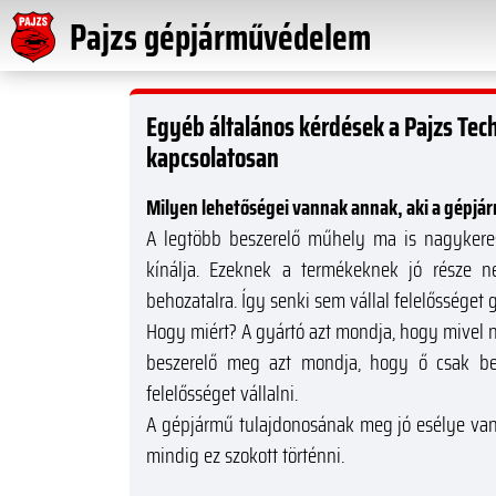
Pajzs gépjárművédelem
Egyéb általános kérdések a Pajzs Te
kapcsolatosan
Milyen lehetőségei vannak annak, aki a gépj
A legtöbb beszerelő műhely ma is nagykere
kínálja. Ezeknek a termékeknek jó része n
behozatalra. Így senki sem vállal felelősséget
Hogy miért? A gyártó azt mondja, hogy mivel ne
beszerelő meg azt mondja, hogy ő csak bes
felelősséget vállalni.
A gépjármű tulajdonosának meg jó esélye van
mindig ez szokott történni.