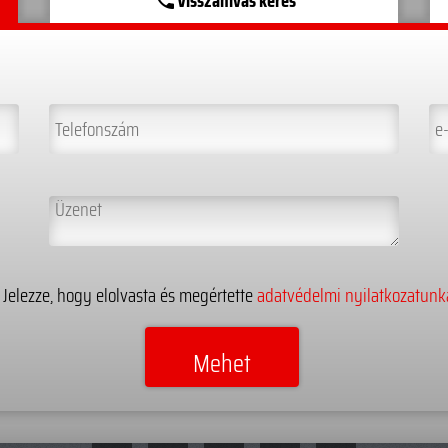
Visszahívás kérés
phone
Jelezze, hogy elolvasta és megértette
adatvédelmi nyilatkozatunk