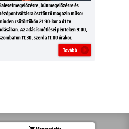
Balesetmegelőzésre, bűnmegelőzésre és
nézőpontváltásra ösztönző magazin műsor
minden csütörtökön 21:30-kor a d1 tv
adásában. Az adás ismétlései pénteken 9:00,
szombaton 11:30, szerda 11:00 órakor.
Tovább