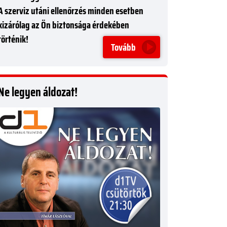
A szerviz utáni ellenőrzés minden esetben
kizárólag az Ön biztonsága érdekében
történik!
Tovább
Ne legyen áldozat!