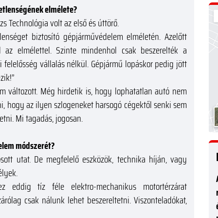
etlenségének elmélete?
 Technológia volt az első és úttörő.
lenséget biztosító gépjárművédelem elméletén. Azelőtt
l az elmélettel. Szinte mindenhol csak beszerelték a
elelősség vállalás nélkül. Gépjármű lopáskor pedig jött
zik!”
 változott. Még hirdetik is, hogy lophatatlan autó nem
i, hogy az ilyen szlogeneket harsogó cégektől senki sem
tni. Mi tagadás, jogosan.
delem módszerét?
osott utat. De megfelelő eszközök, technika híján, vagy
élyek.
z eddig tíz féle elektro-mechanikus motortérzárat
izárólag csak nálunk lehet beszereltetni. Viszonteladókat,