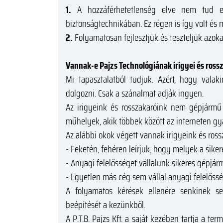
1.
A hozzáférhetetlenség elve nem tud ela
biztonságtechnikában. Ez régen is így volt és 
2.
Folyamatosan fejlesztjük és teszteljük azoka
Vannak-e Pajzs Technológiának irigyei és ross
Mi tapasztalatból tudjuk. Azért, hogy vala
dolgozni. Csak a szánalmat adják ingyen.
Az irigyeink és rosszakaróink nem gépjármű 
műhelyek, akik többek között az interneten g
Az alábbi okok végett vannak irigyeink és ross
- Feketén, fehéren leírjuk, hogy melyek a sike
- Anyagi felelősséget vállalunk sikeres gépjár
- Egyetlen más cég sem vállal anyagi felelőss
A folyamatos kérések ellenére senkinek s
beépítését a kezünkből.
A P.T.B. Pajzs Kft. a saját kezében tartja a ter