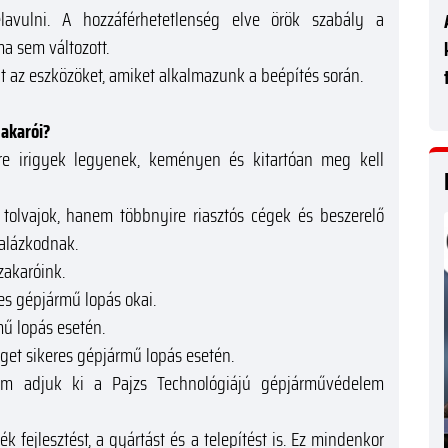
vulni. A hozzáférhetetlenség elve örök szabály a
ma sem változott.
t az eszközöket, amiket alkalmazunk a beépítés során.
zakarói?
kire irigyek legyenek, keményen és kitartóan meg kell
tolvajok, hanem többnyire riasztós cégek és beszerelő
yalázkodnak.
zakaróink.
res gépjármű lopás okai.
mű lopás esetén.
éget sikeres gépjármű lopás esetén.
em adjuk ki a Pajzs Technológiájú gépjárművédelem
mék fejlesztést, a gyártást és a telepítést is. Ez mindenkor