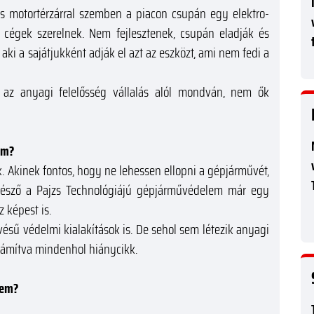
kus motortérzárral szemben a piacon csupán egy elektro-
 cégek szerelnek. Nem fejlesztenek, csupán eladják és
 aki a sajátjukként adják el azt az eszközt, ami nem fedi a
 az anyagi felelősség vállalás alól mondván, nem ők
em?
. Akinek fontos, hogy ne lehessen ellopni a gépjárművét,
észő a Pajzs Technológiájú gépjárművédelem már egy
 képest is.
ésű védelmi kialakítások is. De sehol sem létezik anyagi
eszámítva mindenhol hiánycikk.
lem?