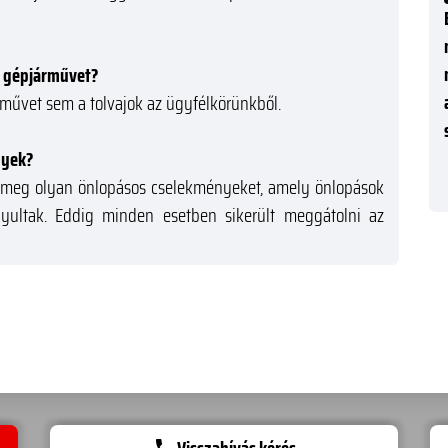
lt gépjárművet?
művet sem a tolvajok az ügyfélkörünkből.
nyek?
k meg olyan önlopásos cselekményeket, amely önlopások
ányultak. Eddig minden esetben sikerült meggátolni az