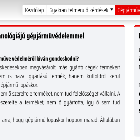
Kezdőlap
Gyakran felmerülő kérdések
Gépjárműv
chnológiájú gépjárművédelemmel
árműve védelméről kíván gondoskodni?
skedésekben megvásárolt, más gyártó cégek termékeit
em is hazai gyártású termék, hanem külföldről kerül
 gépjármű lopáskor.
m ő szerelte e terméket, nem tud felelősséget vállalni. A
zerelte a terméket, nem ő gyártotta, így ő sem tud
 arra, hogy gépjármű lopáskor hoppon marad. Általában