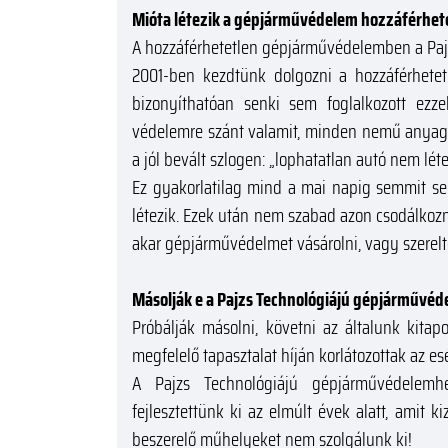
Mióta létezik a gépjárművédelem hozzáférhet
A hozzáférhetetlen gépjárművédelemben a Pajzs
2001-ben kezdtünk dolgozni a hozzáférhetet
bizonyíthatóan senki sem foglalkozott ezze
védelemre szánt valamit, minden nemű anyagi f
a jól bevált szlogen: „lophatatlan autó nem léte
Ez gyakorlatilag mind a mai napig semmit sem
létezik. Ezek után nem szabad azon csodálkozn
akar gépjárművédelmet vásárolni, vagy szerelte
Másolják e a Pajzs Technológiájú gépjárművé
Próbálják másolni, követni az általunk kitap
megfelelő tapasztalat híján korlátozottak az es
A Pajzs Technológiájú gépjárművédelemhe
fejlesztettünk ki az elmúlt évek alatt, amit k
beszerelő műhelyeket nem szolgálunk ki!