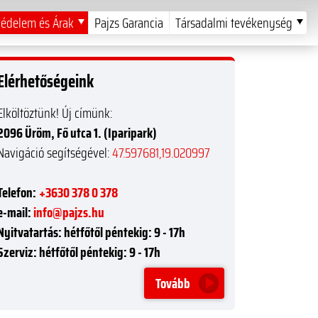
édelem és Árak
Pajzs Garancia
Társadalmi tevékenység
Elérhetőségeink
Elköltöztünk! Új címünk:
2096 Üröm, Fő utca 1. (Iparipark)
Navigáció segítségével:
47.597681,19.020997
Telefon:
+3630 378 0 378
e-mail:
info@pajzs.hu
Nyitvatartás:
hétfőtől péntekig: 9 - 17h
Szerviz:
hétfőtől péntekig: 9 - 17h
Tovább