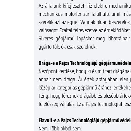
Az általunk kifejlesztett tíz elektro-mechani
mechanikus motortér zár található, amit más
szerelik azt az egyet. Vannak olyan beszerelők,
valóságot. Ezáltal félrevezetve az érdeklődőket.
Sikeres gépjármű lopáskor meg kihátrálnak
gyártották, ők csak szerelnek.
Drága-e a Pajzs Technológiájú gépjárművédel
Nézőpont kérdése, hogy ki és mit tart drágának
annak nem drága. Ár érték arányában eleny
közép ár kategóriás gépjármű árához, értékéhez
Tény, hogy léteznek drágább és olcsóbb árfekv
felelősség vállalás. Ez a Pajzs Technológiát l
Elavult-e a Pajzs Technológiájú gépjárművéde
Nem. Több okból sem.