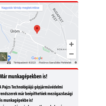
Már munkagépekben is!
A Pajzs Technológiájú gépjárművédelmi
rendszerek már beépíthetőek mezőgazdasági
és munkagépekbe is!