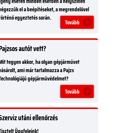
Igény esetén minden esetben a helyszínen
végezzük el a beépítéseket, a megrendelővel
történő egyeztetés során.
Tovább
Pajzsos autót vett?
Mit tegyen akkor, ha olyan gépjárművet
vásárolt, ami már tartalmazza a Pajzs
Technológiájú gépjárművédelmet?
Tovább
Szerviz utáni ellenőrzés
Tisztelt Ügyfeleink!