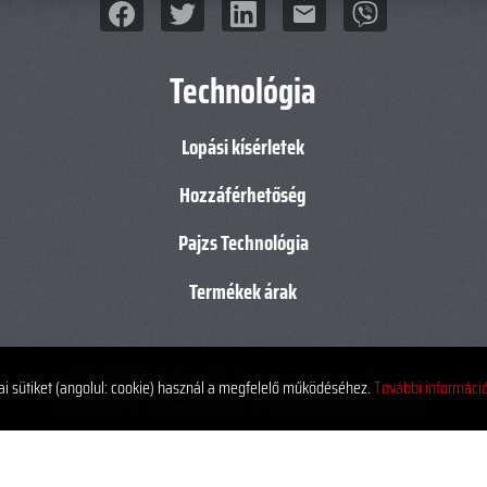
mail
Technológia
Lopási kísérletek
Hozzáférhetőség
Pajzs Technológia
Termékek árak
© 2005 - 2023
P.T.B. Pajzs Kft.
Minden jog fenntartva!
Adószám:
ai sütiket (angolul: cookie) használ a megfelelő működéséhez.
További információ.
13492063-2-13 · Cégjegyzékszám: 01-09-738018
Bankszámlaszám:
10300002-20234155-00003285 · IBAN száma:
HU02103000022023415500003285 · SWIFT kód: MKKBHUHB