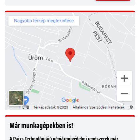
Már munkagépekben is!
A Pajzs Technológiájú gépjárművédelmi rendszerek már