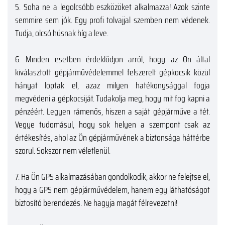
5.
Soha ne a legolcsóbb eszközöket alkalmazza! Azok szinte
semmire sem jók. Egy profi tolvajjal szemben nem védenek.
Tudja, olcsó húsnak híg a leve.
6.
Minden esetben érdeklődjön arról, hogy az Ön által
kiválasztott gépjárművédelemmel felszerelt gépkocsik közül
hányat loptak el, azaz milyen hatékonysággal fogja
megvédeni a gépkocsiját. Tudakolja meg, hogy mit fog kapni a
pénzéért. Legyen rámenős, hiszen a saját gépjárműve a tét.
Vegye tudomásul, hogy sok helyen a szempont csak az
értékesítés, ahol az Ön gépjárművének a biztonsága háttérbe
szorul. Sokszor nem véletlenül.
7.
Ha Ön GPS alkalmazásában gondolkodik, akkor ne felejtse el,
hogy a GPS nem gépjárművédelem, hanem egy láthatóságot
biztosító berendezés. Ne hagyja magát félrevezetni!