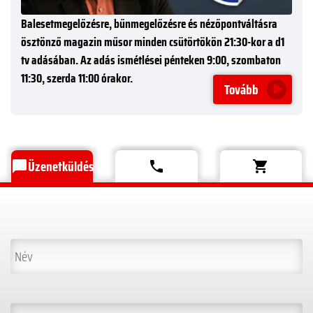
Balesetmegelőzésre, bűnmegelőzésre és nézőpontváltásra
ösztönző magazin műsor minden csütörtökön 21:30-kor a d1
tv adásában. Az adás ismétlései pénteken 9:00, szombaton
11:30, szerda 11:00 órakor.
Tovább
Üzenetküldés
chat_bubble
phone
shopping_cart