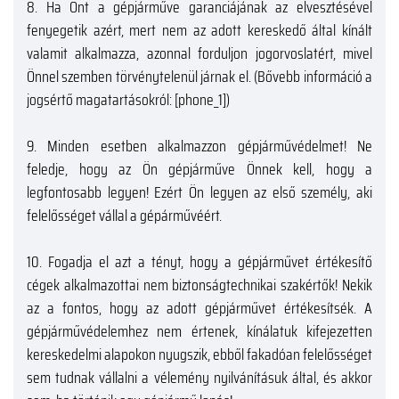
8.
Ha Önt a gépjárműve garanciájának az elvesztésével
fenyegetik azért, mert nem az adott kereskedő által kínált
valamit alkalmazza, azonnal forduljon jogorvoslatért, mivel
Önnel szemben törvénytelenül járnak el. (Bővebb információ a
jogsértő magatartásokról: [phone_1])
9.
Minden esetben alkalmazzon gépjárművédelmet! Ne
feledje, hogy az Ön gépjárműve Önnek kell, hogy a
legfontosabb legyen! Ezért Ön legyen az első személy, aki
felelősséget vállal a gépárművéért.
10.
Fogadja el azt a tényt, hogy a gépjárművet értékesítő
cégek alkalmazottai nem biztonságtechnikai szakértők! Nekik
az a fontos, hogy az adott gépjárművet értékesítsék. A
gépjárművédelemhez nem értenek, kínálatuk kifejezetten
kereskedelmi alapokon nyugszik, ebből fakadóan felelősséget
sem tudnak vállalni a vélemény nyilvánításuk által, és akkor