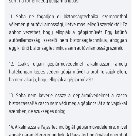
sem, ha történik egy gépjármű lopás!
11.
Soha ne fogadjon el biztonságtechnikai szempontból
véleményt autóvillamossági, illetve más jellegű szerelőktől! Ez
ahhoz vezethet, hogy ellopják a gépjárművét. Egy kitűnő
autóvillamossági szerelő nem biztonságtechnikus, ahogyan
egy kitűnő biztonságtechnikus sem autóvillamossági szerelő.
12.
Csakis olyan gépjárművédelmet alkalmazzon, amely
hatékonyan képes védeni gépjárművét a profi tolvajok ellen,
ha nem akarja, hogy ellopják a gépjárművét!
13.
Soha nem keverje össze a gépjárművédelmet a casco
biztosítással! A casco nem védi meg a gépkocsiját a tolvajokkal
szemben, de szükséges dolog.
14.
Alkalmazza a Pajzs Technológiát gépjárművédelemre, mivel
annak paraméterei egyediek! A Pajzs Technológiával önerőből