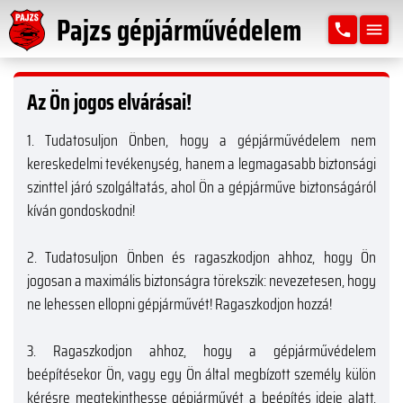
Pajzs gépjárművédelem
phone
menu
Az Ön jogos elvárásai!
1.
Tudatosuljon Önben, hogy a gépjárművédelem nem
kereskedelmi tevékenység, hanem a legmagasabb biztonsági
szinttel járó szolgáltatás, ahol Ön a gépjárműve biztonságáról
kíván gondoskodni!
2.
Tudatosuljon Önben és ragaszkodjon ahhoz, hogy Ön
jogosan a maximális biztonságra törekszik: nevezetesen, hogy
ne lehessen ellopni gépjárművét! Ragaszkodjon hozzá!
3.
Ragaszkodjon ahhoz, hogy a gépjárművédelem
beépítésekor Ön, vagy egy Ön által megbízott személy külön
kérésre megtekinthesse gépjárművét a beépítés ideje alatt.