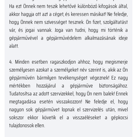
Ha ezt Önnek nem teszik lehetővé különböző kifogások által,
akkor hagyja ott azt a céget, és keressen másikat! Ne feledje,
hogy Önnek nem szívességet tesznek. Ön fizet, szolgáltatást
vár, és jogai vannak. Joga van tudni, hogy mi történik a
gépjárművével a gépjárművédelem alkalmazásának ideje
alatt.
4.
Minden esetben ragaszkodjon ahhoz, hogy megismerje
személyesen azokat a személyeket név szerint is, akik az Ön
gépjárművén bármilyen tevékenységet végeznek! Ez nagy
mértékben hozzájárul a gépjárműve biztonságához.
Tudatosítsa az adott szervizekkel, hogy Ön nem balek! Ennek
megtagadása esetén visszakozzon! Ne feledje el, hogy
nagyon sok gépjárművet lopnak el szervizelés után, mivel
sokszor ekkor követik el a visszaéléseket a gépkocsi
tulajdonosok ellen.