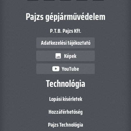
Pajzs gépjárművédelem
P.T.B. Pajzs Kft.
Adatkezelési tájékoztató
Képek
image
YouTube
Technológia
Lopási kísérletek
Hozzáférhetőség
Pajzs Technológia