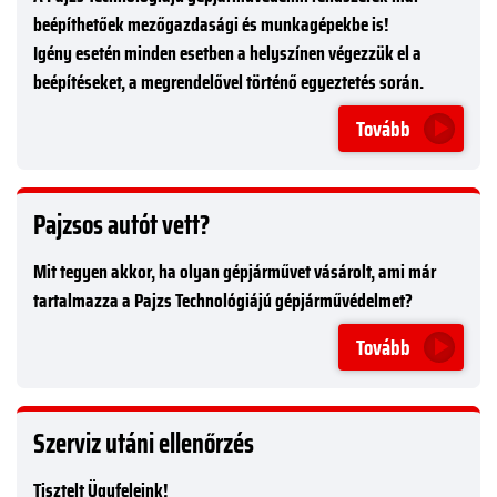
beépíthetőek mezőgazdasági és munkagépekbe is!
Igény esetén minden esetben a helyszínen végezzük el a
beépítéseket, a megrendelővel történő egyeztetés során.
Tovább
Pajzsos autót vett?
Mit tegyen akkor, ha olyan gépjárművet vásárolt, ami már
tartalmazza a Pajzs Technológiájú gépjárművédelmet?
Tovább
Szerviz utáni ellenőrzés
Tisztelt Ügyfeleink!