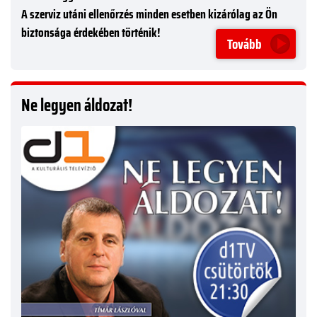
A szerviz utáni ellenőrzés minden esetben kizárólag az Ön
biztonsága érdekében történik!
Tovább
Ne legyen áldozat!