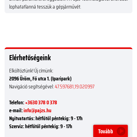
lophatatlanná tesszük a gépjárművét.
Elérhetőségeink
Elköltöztünk! Új címünk:
2096 Üröm, Fő utca 1. (Iparipark)
Navigáció segítségével:
47.597681,19.020997
Telefon:
+3630 378 0 378
e-mail:
info@pajzs.hu
Nyitvatartás:
hétfőtől péntekig: 9 - 17h
Szerviz:
hétfőtől péntekig: 9 - 17h
Tovább