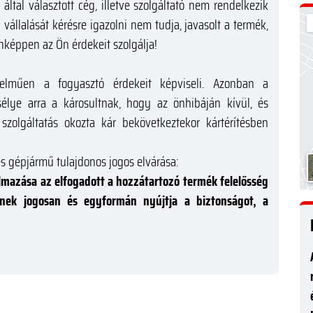
tal választott cég, illetve szolgáltató nem rendelkezik
 vállalását kérésre igazolni nem tudja, javasolt a termék,
enképpen az Ön érdekeit szolgálja!
telműen a fogyasztó érdekeit képviseli. Azonban a
élye arra a károsultnak, hogy az önhibáján kívül, és
szolgáltatás okozta kár bekövetkeztekor kártérítésben
és gépjármű tulajdonos jogos elvárása:
mazása az elfogadott a hozzátartozó termék felelősség
élnek jogosan és egyformán nyújtja a biztonságot, a