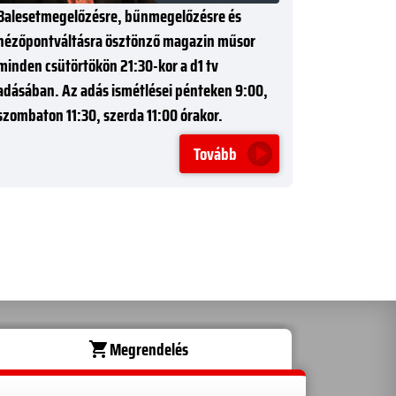
Balesetmegelőzésre, bűnmegelőzésre és
nézőpontváltásra ösztönző magazin műsor
minden csütörtökön 21:30-kor a d1 tv
adásában. Az adás ismétlései pénteken 9:00,
szombaton 11:30, szerda 11:00 órakor.
Tovább
Megrendelés
shopping_cart