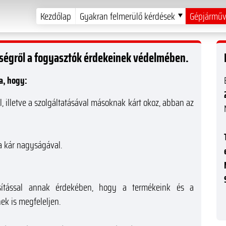
Kezdőlap
Gyakran felmerülő kérdések
Gépjárműv
sségről a fogyasztók érdekeinek védelmében.
a, hogy:
el, illetve a szolgáltatásával másoknak kárt okoz, abban az
a kár nagyságával.
osítással annak érdekében, hogy a termékeink és a
ek is megfeleljen.