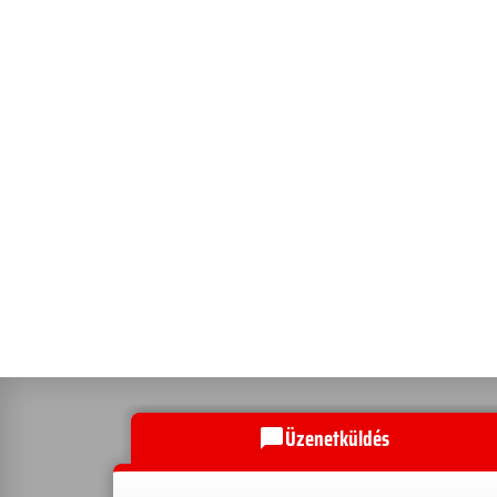
Üzenetküldés
chat_bubble