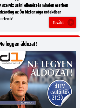
A szerviz utáni ellenőrzés minden esetben
kizárólag az Ön biztonsága érdekében
történik!
Tovább
Ne legyen áldozat!