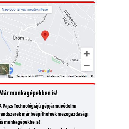
Már munkagépekben is!
A Pajzs Technológiájú gépjárművédelmi
rendszerek már beépíthetőek mezőgazdasági
és munkagépekbe is!