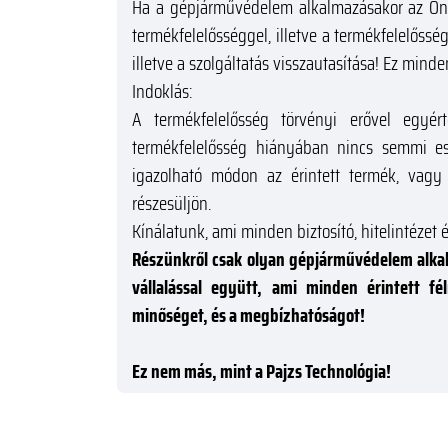
Ha a gépjárművédelem alkalmazásakor az Ön ál
termékfelelősséggel, illetve a termékfelelősség
illetve a szolgáltatás visszautasítása! Ez mind
Indoklás:
A termékfelelősség törvényi erővel egyér
termékfelelősség hiányában nincs semmi es
igazolható módon az érintett termék, vagy 
részesüljön.
Kínálatunk, ami minden biztosító, hitelintézet 
Részünkről csak olyan gépjárművédelem alkal
vállalással együtt, ami minden érintett f
minőséget, és a megbízhatóságot!
Ez nem más, mint a Pajzs Technológia!