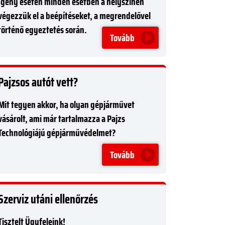
Igény esetén minden esetben a helyszínen
végezzük el a beépítéseket, a megrendelővel
történő egyeztetés során.
Tovább
Pajzsos autót vett?
Mit tegyen akkor, ha olyan gépjárművet
vásárolt, ami már tartalmazza a Pajzs
Technológiájú gépjárművédelmet?
Tovább
Szerviz utáni ellenőrzés
Tisztelt Ügyfeleink!