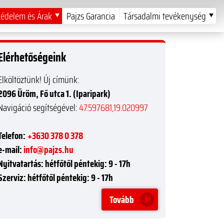
édelem és Árak
Pajzs Garancia
Társadalmi tevékenység
Elérhetőségeink
Elköltöztünk! Új címünk:
2096 Üröm, Fő utca 1. (Iparipark)
Navigáció segítségével:
47.597681,19.020997
Telefon:
+3630 378 0 378
e-mail:
info@pajzs.hu
Nyitvatartás:
hétfőtől péntekig: 9 - 17h
Szerviz:
hétfőtől péntekig: 9 - 17h
Tovább