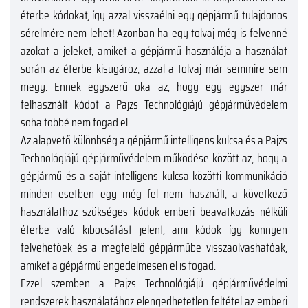
éterbe kódokat, így azzal visszaélni egy gépjármű tulajdonos
sérelmére nem lehet! Azonban ha egy tolvaj még is felvenné
azokat a jeleket, amiket a gépjármű használója a használat
során az éterbe kisugároz, azzal a tolvaj már semmire sem
megy. Ennek egyszerű oka az, hogy egy egyszer már
felhasznált kódot a Pajzs Technológiájú gépjárművédelem
soha többé nem fogad el.
Az alapvető különbség a gépjármű intelligens kulcsa és a Pajzs
Technológiájú gépjárművédelem működése között az, hogy a
gépjármű és a saját intelligens kulcsa közötti kommunikáció
minden esetben egy még fel nem használt, a következő
használathoz szükséges kódok emberi beavatkozás nélküli
éterbe való kibocsátást jelent, ami kódok így könnyen
felvehetőek és a megfelelő gépjárműbe visszaolvashatóak,
amiket a gépjármű engedelmesen el is fogad.
Ezzel szemben a Pajzs Technológiájú gépjárművédelmi
rendszerek használatához elengedhetetlen feltétel az emberi