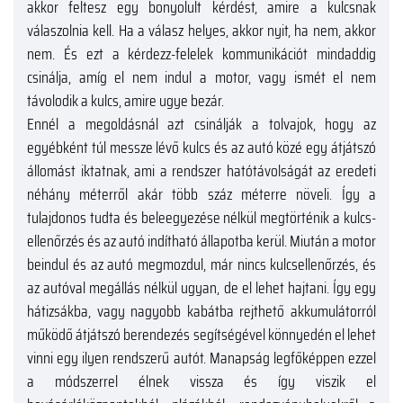
akkor feltesz egy bonyolult kérdést, amire a kulcsnak
válaszolnia kell. Ha a válasz helyes, akkor nyit, ha nem, akkor
nem. És ezt a kérdezz-felelek kommunikációt mindaddig
csinálja, amíg el nem indul a motor, vagy ismét el nem
távolodik a kulcs, amire ugye bezár.
Ennél a megoldásnál azt csinálják a tolvajok, hogy az
egyébként túl messze lévő kulcs és az autó közé egy átjátszó
állomást iktatnak, ami a rendszer hatótávolságát az eredeti
néhány méterről akár több száz méterre növeli. Így a
tulajdonos tudta és beleegyezése nélkül megtörténik a kulcs-
ellenőrzés és az autó indítható állapotba kerül. Miután a motor
beindul és az autó megmozdul, már nincs kulcsellenőrzés, és
az autóval megállás nélkül ugyan, de el lehet hajtani. Így egy
hátizsákba, vagy nagyobb kabátba rejthető akkumulátorról
működő átjátszó berendezés segítségével könnyedén el lehet
vinni egy ilyen rendszerű autót. Manapság legfőképpen ezzel
a módszerrel élnek vissza és így viszik el