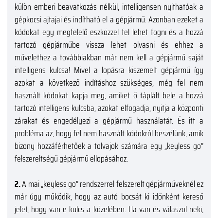
külön emberi beavatkozás nélkül, intelligensen nyithatóak a
gépkocsi ajtajai és indítható el a gépjármű. Azonban ezeket a
kódokat egy megfelelő eszközzel fel lehet fogni és a hozzá
tartozó gépjárműbe vissza lehet olvasni és ehhez a
művelethez a továbbiakban már nem kell a gépjármű saját
intelligens kulcsa! Mivel a lopásra kiszemelt gépjármű így
azokat a következő indításhoz szükséges, még fel nem
használt kódokat kapja meg, amiket ő táplált bele a hozzá
tartozó intelligens kulcsba, azokat elfogadja, nyitja a központi
zárakat és engedélyezi a gépjármű használatát. És itt a
probléma az, hogy fel nem használt kódokról beszélünk, amik
bizony hozzáférhetőek a tolvajok számára egy „keyless go”
felszereltségű gépjármű ellopásához.
2.
A mai „keyless go” rendszerrel felszerelt gépjárműveknél ez
már úgy működik, hogy az autó bocsát ki időnként kereső
jelet, hogy van-e kulcs a közelében. Ha van és válaszol neki,