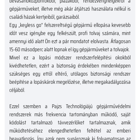
bevásárlóközpontokból, plázákból, rendezvényhelyekről a
gépjárműveket, illetve még akár átjátszó használata nélkül is
családi házak kertjeiből, garázsaiból.
Egy „keyless go” felszereltségű gépjármű ellopása kevesebb
időt vesz igénybe egy felkészült, profi tolvaj számára, mint
amennyi idő alatt Ön ezt a pár mondatot elolvasta. Átlagosan
15-60 másodperc alatt lopnak el így gépjárműveket a tolvajok.
Mivel ez a lopási módszer rendszerfelépítési okokból
kivédhetetlen, ezért a biztonság érdekében mindenképpen
szükséges egy ettől eltérő, utólagos biztonsági rendszer
beépítése a lopáskárok megelőzése, illetve megakadályozása
céljából.
Ezzel szemben a Pajzs Technológiájú gépjárművédelmi
rendszerek más frekvencia tartományban működő, saját
kódolást tartalmazó távvezérlőket tartalmaznak, amik
működtetéséhez elengedhetetlen feltétel az emberi
beavatkozás. Így azok nem sugároznak ki folyamatosan az