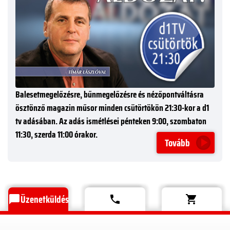
Balesetmegelőzésre, bűnmegelőzésre és nézőpontváltásra
ösztönző magazin műsor minden csütörtökön 21:30-kor a d1
tv adásában. Az adás ismétlései pénteken 9:00, szombaton
11:30, szerda 11:00 órakor.
Tovább
Üzenetküldés
chat_bubble
phone
shopping_cart