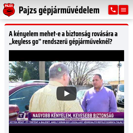
Pajzs gépjárművédelem
phone
menu
A kényelem mehet-e a biztonság rovására a
„keyless go” rendszerű gépjárműveknél?