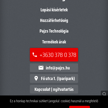
Lopási kísérletek
Hozzáférhetőség
Pajzs Technológia
Termékek árak
+3630 378 0 378
phone
info@pajzs.hu
mail
Fő utca 1. (Iparipark)
place
Kapcsolat | nyitvatartás
search
Ez a honlap technikai sütiket (angolul: cookie) használ a megfelelő
phone