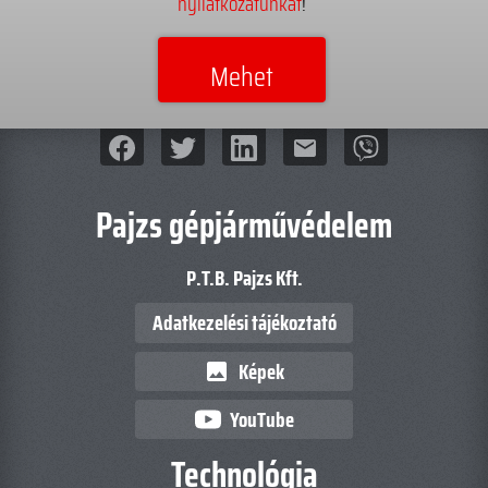
nyilatkozatunkat
!
mail
Pajzs gépjárművédelem
P.T.B. Pajzs Kft.
Adatkezelési tájékoztató
Képek
image
YouTube
Technológia