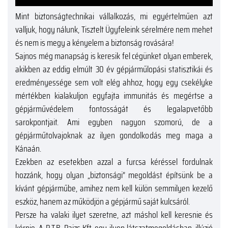
Mint biztonságtechnikai vállalkozás, mi egyértelműen azt
valljuk, hogy nálunk, Tisztelt Ügyfeleink sérelmére nem mehet
és nem is megy a kényelem a biztonság rovására!
Sajnos még manapság is keresik fel cégünket olyan emberek,
akikben az eddig elmúlt 30 év gépjárműlopási statisztikái és
eredményessége sem volt elég ahhoz, hogy egy csekélyke
mértékben kialakuljon egyfajta immunitás és megértse a
gépjárművédelem fontosságát és legalapvetőbb
sarokpontjait. Ami egyben nagyon szomorú, de a
gépjárműtolvajoknak az ilyen gondolkodás meg maga a
Kánaán.
Ezekben az esetekben azzal a furcsa kéréssel fordulnak
hozzánk, hogy olyan „biztonsági” megoldást építsünk be a
kívánt gépjárműbe, amihez nem kell külön semmilyen kezelő
eszköz, hanem az működjön a gépjármű saját kulcsáról.
Persze ha valaki ilyet szeretne, azt máshol kell keresnie és