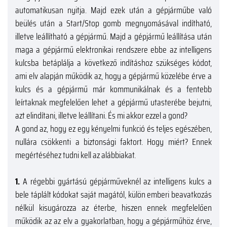
automatikusan nyitja. Majd ezek után a gépjárműbe való
beülés után a Start/Stop gomb megnyomásával indítható,
illetve leállítható a gépjármű. Majd a gépjármű leállítása után
maga a gépjármű elektronikai rendszere ebbe az intelligens
kulcsba betáplálja a következő indításhoz szükséges kódot,
ami elv alapján működik az, hogy a gépjármű közelébe érve a
kulcs és a gépjármű már kommunikálnak és a fentebb
leírtaknak megfelelően lehet a gépjármű utasterébe bejutni,
azt elindítani, illetve leállítani. És mi akkor ezzel a gond?
A gond az, hogy ez egy kényelmi funkció és teljes egészében,
nullára csökkenti a biztonsági faktort. Hogy miért? Ennek
megértéséhez tudni kell az alábbiakat.
1.
A régebbi gyártású gépjárműveknél az intelligens kulcs a
bele táplált kódokat saját magától, külön emberi beavatkozás
nélkül kisugározza az éterbe, hiszen ennek megfelelően
működik az az elv a gyakorlatban, hogy a gépjárműhöz érve,