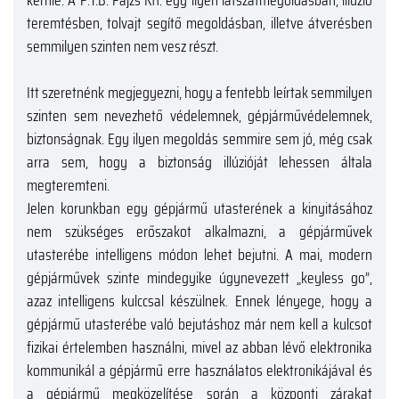
kérnie. A P.T.B. Pajzs Kft. egy ilyen látszatmegoldásban, illúzió
teremtésben, tolvajt segítő megoldásban, illetve átverésben
semmilyen szinten nem vesz részt.
Itt szeretnénk megjegyezni, hogy a fentebb leírtak semmilyen
szinten sem nevezhető védelemnek, gépjárművédelemnek,
biztonságnak. Egy ilyen megoldás semmire sem jó, még csak
arra sem, hogy a biztonság illúzióját lehessen általa
megteremteni.
Jelen korunkban egy gépjármű utasterének a kinyitásához
nem szükséges erőszakot alkalmazni, a gépjárművek
utasterébe intelligens módon lehet bejutni. A mai, modern
gépjárművek szinte mindegyike úgynevezett „keyless go”,
azaz intelligens kulccsal készülnek. Ennek lényege, hogy a
gépjármű utasterébe való bejutáshoz már nem kell a kulcsot
fizikai értelemben használni, mivel az abban lévő elektronika
kommunikál a gépjármű erre használatos elektronikájával és
a gépjármű megközelítése során a központi zárakat