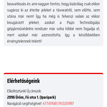
beavatkozás és ami nagyon fontos, hogy kizárólag csak ekkor
sugároz ki az éterbe jeleket a távvezérlő, sem előtte, sem
utána már nem! Így ha még is felveszi valaki az ekkor
kisugárzott jeleket, azokat a Pajzs Technológiájú
gépjárművédelmi rendszer már soha többé nem fogadja el,
mert azokat már azonosította, így a későbbiekben
érvénytelennek tekinti!
Elérhetőségeink
Elköltöztünk! Új címünk:
2096 Üröm, Fő utca 1. (Iparipark)
Navigáció segítségével:
47.597681,19.020997