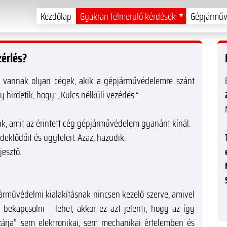
Kezdőlap
Gyakran felmerülő kérdések
Gépjárműv
zérlés?
y vannak olyan cégek, akik a gépjárművédelemre szánt
hirdetik, hogy: „Kulcs nélküli vezérlés.”
ak, amit az érintett cég gépjárművédelem gyanánt kínál.
érdeklődőit és ügyfeleit. Azaz, hazudik.
jesztő.
művédelmi kialakításnak nincsen kezelő szerve, amivel
 bekapcsolni - lehet, akkor ez azt jelenti, hogy az így
„zárja” sem elektronikai, sem mechanikai értelemben és