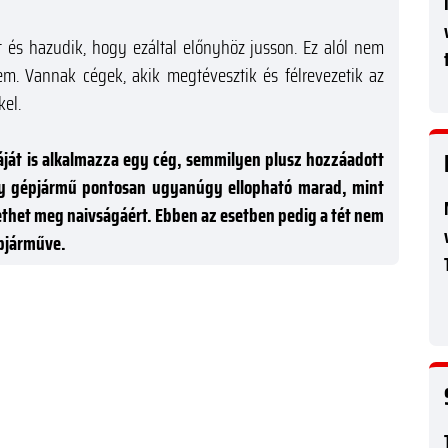
t és hazudik, hogy ezáltal előnyhöz jusson. Ez alól nem
em. Vannak cégek, akik megtévesztik és félrevezetik az
el.
áját is alkalmazza egy cég, semmilyen plusz hozzáadott
gy gépjármű pontosan ugyanúgy ellopható marad, mint
fizethet meg naivságáért. Ebben az esetben pedig a tét nem
épjárműve.