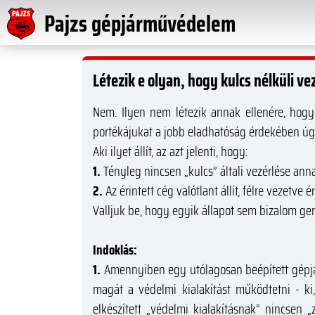
Pajzs gépjárművédelem
Létezik e olyan, hogy kulcs nélküli ve
Nem. Ilyen nem létezik annak ellenére, hog
portékájukat a jobb eladhatóság érdekében úgy 
Aki ilyet állít, az azt jelenti, hogy:
1.
Tényleg nincsen „kulcs” általi vezérlése ann
2.
Az érintett cég valótlant állít, félre vezetve 
Valljuk be, hogy egyik állapot sem bizalom ger
Indoklás:
1.
Amennyiben egy utólagosan beépített gépjár
magát a védelmi kialakítást működtetni - ki,
elkészített „védelmi kialakításnak” nincsen 