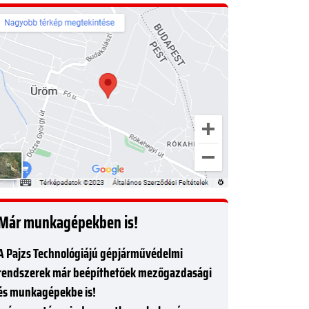
Már munkagépekben is!
A Pajzs Technológiájú gépjárművédelmi
rendszerek már beépíthetőek mezőgazdasági
és munkagépekbe is!