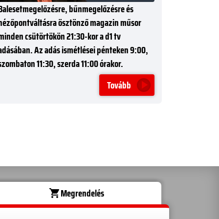
Balesetmegelőzésre, bűnmegelőzésre és
nézőpontváltásra ösztönző magazin műsor
minden csütörtökön 21:30-kor a d1 tv
adásában. Az adás ismétlései pénteken 9:00,
szombaton 11:30, szerda 11:00 órakor.
Tovább
Megrendelés
shopping_cart