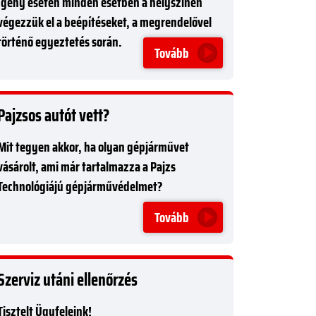
Igény esetén minden esetben a helyszínen
végezzük el a beépítéseket, a megrendelővel
történő egyeztetés során.
Tovább
Pajzsos autót vett?
Mit tegyen akkor, ha olyan gépjárművet
vásárolt, ami már tartalmazza a Pajzs
Technológiájú gépjárművédelmet?
Tovább
Szerviz utáni ellenőrzés
Tisztelt Ügyfeleink!