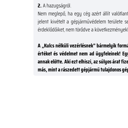
2.
A hazugságról.
Nem meglepő, ha egy cég azért állít valótlan
jelent kivételt a gépjárművédelem területe s
érdeklődőiket, nem törődve a következményekk
A „Kulcs nélküli vezérlésnek” bármelyik form
értéket és védelmet nem ad ügyfeleinek! E
annak előtte. Aki ezt elhiszi, az súlyos árat 
más, mint a rászedett gépjármű tulajdonos g