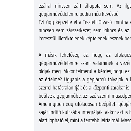
ezáltal nincsen zárt állapota sem. Az 
gépjárművédelemre pedig még kevésbé.
Ezt úgy képzelje el a Tisztelt Olvasó, mintha 
nincsen sem zárszerkezet, sem kilincs és az 
keresztül illetéktelenek képtelenek lesznek be
A másik lehetőség az, hogy az utólagosa
gépjárművédelemre szánt valaminek a vezérl
oldják meg. Akkor felmerül a kérdés, hogy 
az értelme? Ugyanis a gépjármű tolvajok a
szerrel hatástalanítják és a központi zárakat is
beülve a gépjárműbe, azt szó szerint másodperc
Amennyiben egy utólagosan beépített gépjá
saját indító kulcsába integrálják, akkor azt i
alatt lopható el, mint a fentebb leírtaknál. Más