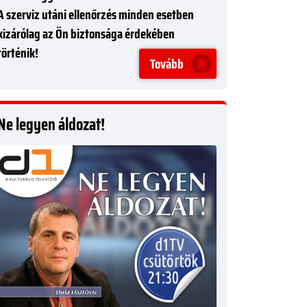
A szerviz utáni ellenőrzés minden esetben
kizárólag az Ön biztonsága érdekében
történik!
Tovább
Ne legyen áldozat!