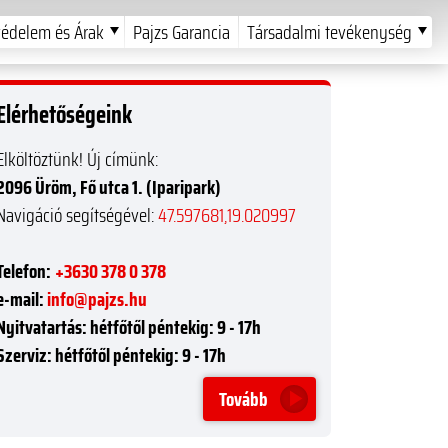
édelem és Árak
Pajzs Garancia
Társadalmi tevékenység
Elérhetőségeink
Elköltöztünk! Új címünk:
2096 Üröm, Fő utca 1. (Iparipark)
Navigáció segítségével:
47.597681,19.020997
Telefon:
+3630 378 0 378
e-mail:
info@pajzs.hu
Nyitvatartás:
hétfőtől péntekig: 9 - 17h
Szerviz:
hétfőtől péntekig: 9 - 17h
Tovább