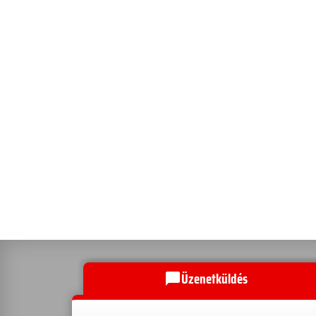
Üzenetküldés
chat_bubble