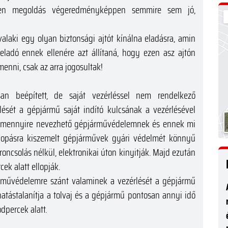
ilyen megoldás végeredményképpen semmire sem jó,
valaki egy olyan biztonsági ajtót kínálna eladásra, amin
eladó ennek ellenére azt állítaná, hogy ezen asz ajtón
menni, csak az arra jogosultak!
n beépített, de saját vezérléssel nem rendelkező
ését a gépjármű saját indító kulcsának a vezérlésével
ez mennyire nevezhető gépjárművédelemnek és ennek mi
 lopásra kiszemelt gépjárművek gyári védelmét könnyű
 roncsolás nélkül, elektronikai úton kinyitják. Majd ezután
ek alatt ellopják.
rművédelemre szánt valaminek a vezérlését a gépjármű
s hatástalanítja a tolvaj és a gépjármű pontosan annyi idő
odpercek alatt.