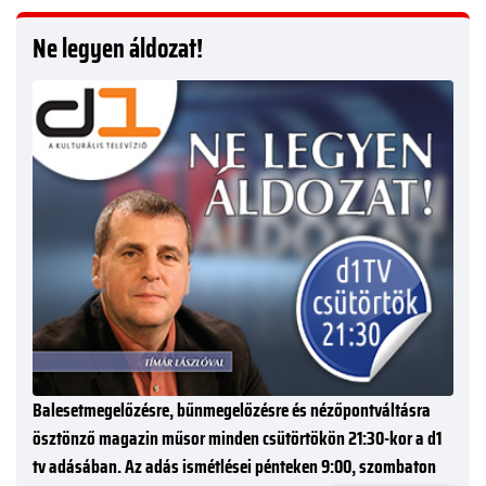
Ne legyen áldozat!
Balesetmegelőzésre, bűnmegelőzésre és nézőpontváltásra
ösztönző magazin műsor minden csütörtökön 21:30-kor a d1
tv adásában. Az adás ismétlései pénteken 9:00, szombaton