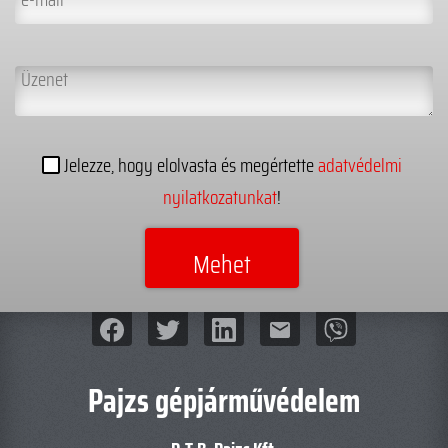
Jelezze, hogy elolvasta és megértette
adatvédelmi
nyilatkozatunkat
!
mail
Pajzs gépjárművédelem