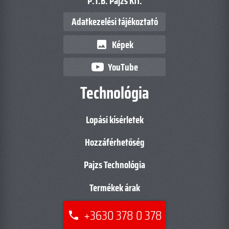
P.T.B. Pajzs Kft.
Adatkezelési tájékoztató
Képek
image
YouTube
Technológia
Lopási kísérletek
Hozzáférhetőség
Pajzs Technológia
Termékek árak
+3630 378 0 378
phone