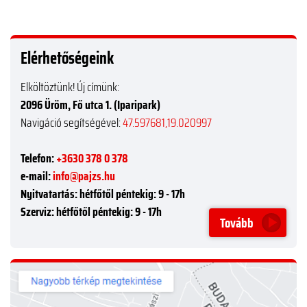
Elérhetőségeink
Elköltöztünk! Új címünk:
2096 Üröm, Fő utca 1. (Iparipark)
Navigáció segítségével:
47.597681,19.020997
Telefon:
+3630 378 0 378
e-mail:
info@pajzs.hu
Nyitvatartás:
hétfőtől péntekig: 9 - 17h
Szerviz:
hétfőtől péntekig: 9 - 17h
Tovább