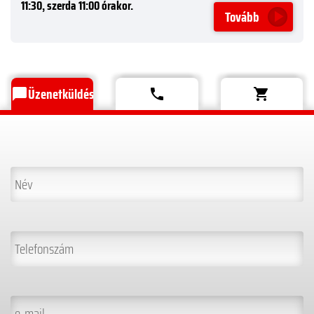
11:30, szerda 11:00 órakor.
Tovább
Üzenetküldés
chat_bubble
phone
shopping_cart