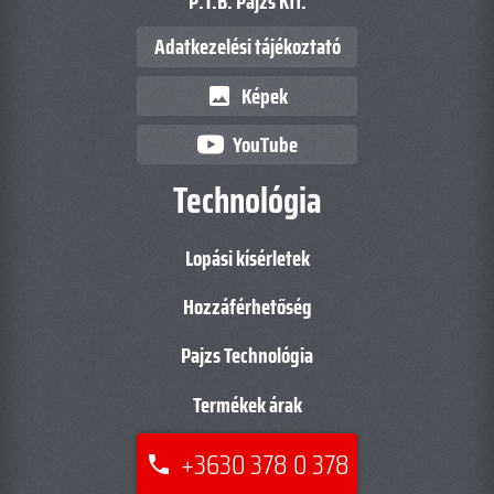
P.T.B. Pajzs Kft.
Adatkezelési tájékoztató
Képek
image
YouTube
Technológia
Lopási kísérletek
Hozzáférhetőség
Pajzs Technológia
Termékek árak
+3630 378 0 378
phone