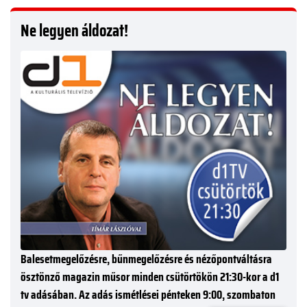
Ne legyen áldozat!
Balesetmegelőzésre, bűnmegelőzésre és nézőpontváltásra
ösztönző magazin műsor minden csütörtökön 21:30-kor a d1
tv adásában. Az adás ismétlései pénteken 9:00, szombaton