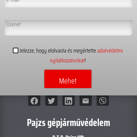
Jelezze, hogy elolvasta és megértette
adatvédelmi
nyilatkozatunkat
!
mail
Pajzs gépjárművédelem