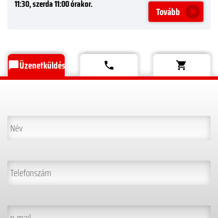
11:30, szerda 11:00 órakor.
Tovább
Üzenetküldés
chat_bubble
phone
shopping_cart