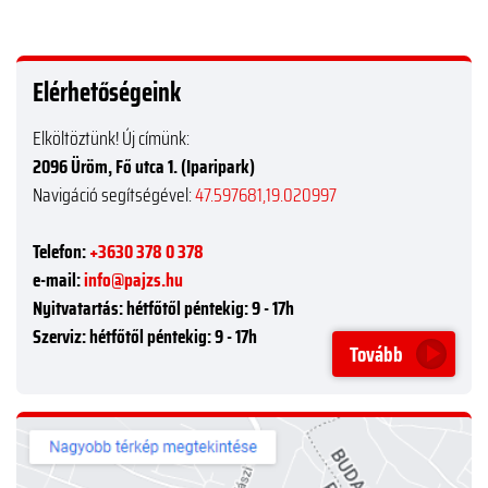
Elérhetőségeink
Elköltöztünk! Új címünk:
2096 Üröm, Fő utca 1. (Iparipark)
Navigáció segítségével:
47.597681,19.020997
Telefon:
+3630 378 0 378
e-mail:
info@pajzs.hu
Nyitvatartás:
hétfőtől péntekig: 9 - 17h
Szerviz:
hétfőtől péntekig: 9 - 17h
Tovább