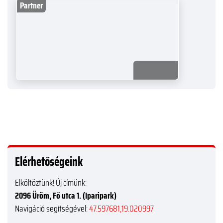
Partner
Elérhetőségeink
Elköltöztünk! Új címünk:
2096 Üröm, Fő utca 1. (Iparipark)
Navigáció segítségével:
47.597681,19.020997