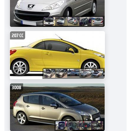
207 CC
3008