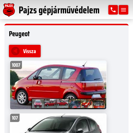
Pajzs gépjárművédelem
phone
menu
Peugeot
Vissza
1007
107