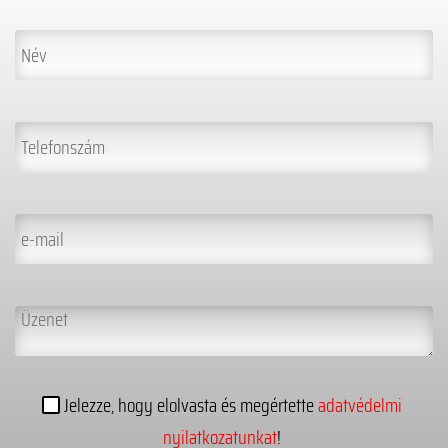
Jelezze, hogy elolvasta és megértette
adatvédelmi
nyilatkozatunkat
!