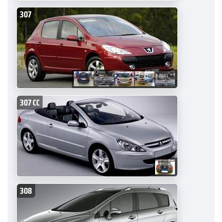
307
307 CC
308