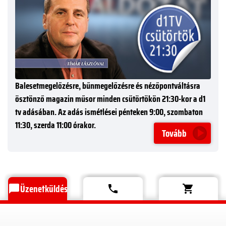
Balesetmegelőzésre, bűnmegelőzésre és nézőpontváltásra
ösztönző magazin műsor minden csütörtökön 21:30-kor a d1
tv adásában. Az adás ismétlései pénteken 9:00, szombaton
11:30, szerda 11:00 órakor.
Tovább
Üzenetküldés
chat_bubble
phone
shopping_cart