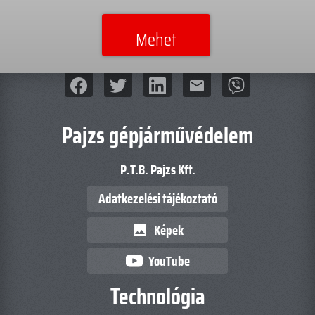
mail
Pajzs gépjárművédelem
P.T.B. Pajzs Kft.
Adatkezelési tájékoztató
Képek
image
YouTube
Technológia