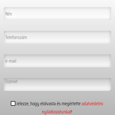
Jelezze, hogy elolvasta és megértette
adatvédelmi
nyilatkozatunkat
!