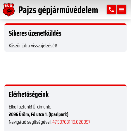
Pajzs gépjárművédelem
phone
menu
Sikeres üzenetküldés
Köszönjük a visszajelzését!
Elérhetőségeink
Elköltöztünk! Új címünk:
2096 Üröm, Fő utca 1. (Iparipark)
Navigáció segítségével:
47.597681,19.020997