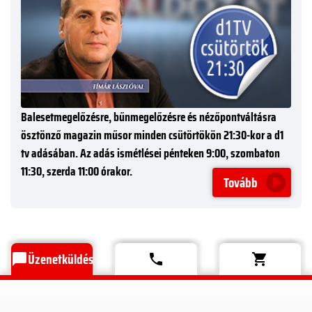
Balesetmegelőzésre, bűnmegelőzésre és nézőpontváltásra
ösztönző magazin műsor minden csütörtökön 21:30-kor a d1
tv adásában. Az adás ismétlései pénteken 9:00, szombaton
11:30, szerda 11:00 órakor.
Tovább
Üzenetküldés
chat_bubble
phone
shopping_cart