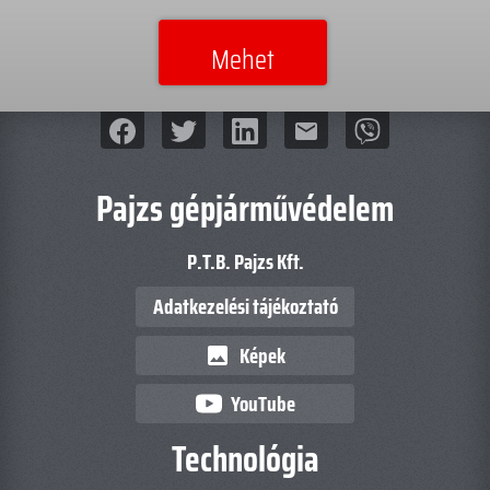
mail
Pajzs gépjárművédelem
P.T.B. Pajzs Kft.
Adatkezelési tájékoztató
Képek
image
YouTube
Technológia